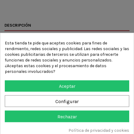
DESCRIPCIÓN
DETALLES DEL PRODUCTO
Esta tienda te pide que aceptes cookies para fines de
RESEÑAS
(0)
rendimiento, redes sociales y publicidad. Las redes sociales y las
cookies publicitarias de terceros se utilizan para ofrecerte
funciones de redes sociales y anuncios personalizados.
ELITE MOTION ADAPTOR UPGRADE KIT NEXT
¿Aceptas estas cookies y el procesamiento de datos
LEVEL RACING
personales involucrados?
Next Level Racing Elite Motion Adaptor Upgrade Kit es el paso de
un piloto de simulación hacia la inmersión total, haciendo que el
Aceptar
cockpit Elite* sea compatible con la plataforma Next Level
Racing Motion V3 y Traction Plus. Una combinación de procesos
de fabricación de precisión con mecanizado CNC y corte por
Configurar
láser, así como un acabado anodizado y con recubrimiento de
polvo, proporciona al kit de actualización del adaptador Elite
Rechazar
Motion el mismo nivel de calidad y rigidez que se espera de
nuestra gama Elite de productos de simulación.
Política de privacidad y cookies
CARACTERÍSTICAS PRINCIPALES DEL KIT DE