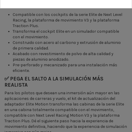
UPGRADE ELITE DE NEXT LEVEL
Compatible con los cockpits de la serie Elite de Next Level
Racing, la plataforma de movimiento V3 y la plataforma
Traction Plus.
Transforma el cockpit Elite en un simulador compatible
con el movimiento.
Construido con acero al carbono y extrusión de aluminio
de primera calidad.
Acabado con revestimiento de polvo de alta calidad y
piezas de aluminio anodizado.
Pre-perforado y mecanizado para una instalación más
eficiente.
✅ PEGA EL SALTO A LA SIMULACIÓN MÁS
REALISTA
Para los pilotos que desean una inmersión aún mayor en las
aplicaciones de carreras y vuelo, el kit de actualización del
adaptador Elite Motion transforma las cabinas de la serie Elite
en una cabina totalmente compatible con el movimiento,
compatible con Next Level Racing Motion V3 y la plataforma
Traction Plus. Dé el siguiente paso hacia la experiencia de
movimiento definitiva, haciendo que la experiencia de simulación