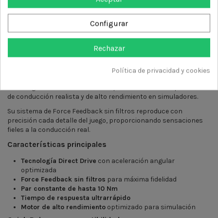
DESCRIPCIÓN
Configurar
DETALLES DEL PRODUCTO
Rechazar
RESEÑAS
(0)
Política de privacidad y cookies
Thrustmaster T818 Black Edition
es una base de volante con
tecnología
Direct Drive
diseñada para ofrecer una experiencia
de conducción realista y de alto rendimiento en simuladores.
Su sistema de Force Feedback sin filtros reproduce con
precisión cada detalle del juego, proporcionando sensaciones
fieles a la conducción real.
Características principales
Tecnología Direct Drive
con aceleración angular
optimizada
Force Feedback sin filtros
para máxima fidelidad
Par constante de hasta 10 Nm
Tiempo de respuesta ultrarrápido
Motor de alto rendimiento
optimizado para simulación