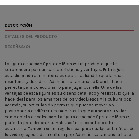
DESCRIPCIÓN
DETALLES DEL PRODUCTO
RESEÑAS
(0)
La figura de acción Sprite de 15cm es un producto que te
sorprenderá por sus características y ventajas. Esta figura
está diseñada con materiales de alta calidad, lo que la hace
resistente y duradera. Además, su tamaño de 15cm la hace
perfecta para coleccionar o para jugar con ella. Una de las
ventajas de esta figura es su diseño detallado y realista, lo que la
hace ideal para los amantes de los videojuegos y la cultura pop.
Además, su articulación permite que puedas moverla y
posicionarla de diferentes maneras, lo que aumenta su valor
como objeto de colección. La figura de acción Sprite de 15cm es
perfecta para decorar tu habitación, tu escritorio o tu
estantería. También es un regalo ideal para cualquier fanático de
los videojuegos o de la cultura pop. Además, su tamaño la hace