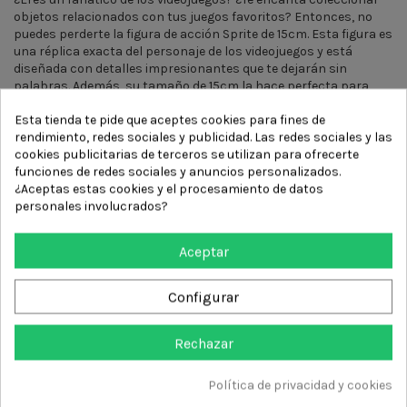
objetos relacionados con tus juegos favoritos? Entonces, no
puedes perderte la figura de acción Sprite de 15cm. Esta figura es
una réplica exacta del personaje de los videojuegos y está
diseñada con detalles impresionantes que te dejarán sin
palabras. Además, su tamaño de 15cm la hace perfecta para
exhibirla en cualquier lugar de tu hogar u oficina. No pierdas la
Esta tienda te pide que aceptes cookies para fines de
oportunidad de tener en tus manos esta increíble figura de
rendimiento, redes sociales y publicidad. Las redes sociales y las
acción. ¡Haz clic en el botón de compra ahora mismo y añádela a
cookies publicitarias de terceros se utilizan para ofrecerte
tu colección de videojuegos!
funciones de redes sociales y anuncios personalizados.
¿Aceptas estas cookies y el procesamiento de datos
personales involucrados?
Aceptar
Configurar
Rechazar
Política de privacidad y cookies