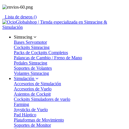
Lista de deseos (
)
Simracing
Bases Servomotor
Cockpits Simracing
Packs de Cockpits Completos
Palancas de Cambio / Freno de Mano
Pedales Simracing
Soportes de Volantes
Volantes Simracing
Simulación
Accesorios de Simulación
Accesorios de Vuelo
Asientos de Cockpit
Cockpits Simuladores de vuelo
Farming
Joysticks de Vuelo
Pad Háptico
Plataformas de Movimiento
Soportes de Monitor