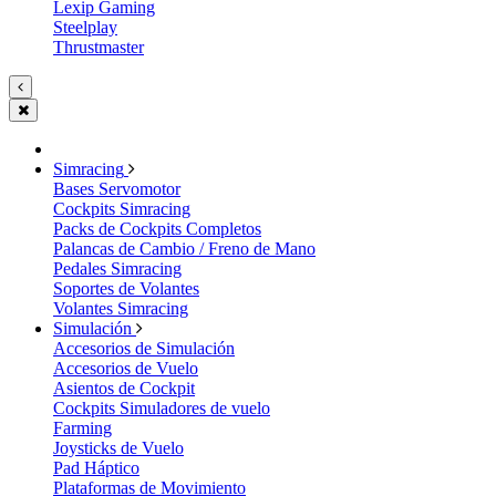
Lexip Gaming
Steelplay
Thrustmaster
Simracing
Bases Servomotor
Cockpits Simracing
Packs de Cockpits Completos
Palancas de Cambio / Freno de Mano
Pedales Simracing
Soportes de Volantes
Volantes Simracing
Simulación
Accesorios de Simulación
Accesorios de Vuelo
Asientos de Cockpit
Cockpits Simuladores de vuelo
Farming
Joysticks de Vuelo
Pad Háptico
Plataformas de Movimiento