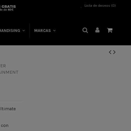
Lista de deseos (
0
)
HANDISING
MARCAS
Ultimate
, con