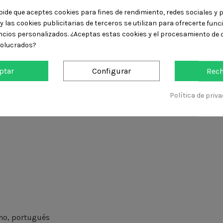
DO SWITCH
pide que aceptes cookies para fines de rendimiento, redes sociales y p
y las cookies publicitarias de terceros se utilizan para ofrecerte fun
la serie Sparkle en una sola colección para Nintendo Switch.
ncios personalizados. ¿Aceptas estas cookies y el procesamiento de 
 acción en un paquete completo, con gráficos vibrantes y ni
volucrados?
ica con mecánicas de juego adictivas, desafíos emocionantes y
ptar
Configurar
Rech
zas complejos y desbloquea contenido adicional mientras te 
Política de priv
ano, portugués