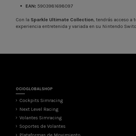
EAN:
5903981698097
Con la
Sparkle Ultimate Collection
, tendrás acceso a 
experiencia entretenida y variada en su Nintendo Switc
OCIOGLOBALSHOP
Cockpits Simracing
Next Level Racing
Volantes Simracing
Soportes de Volantes
Plataformas de Movimiento