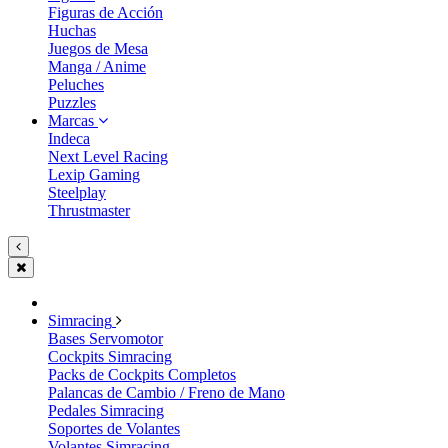
Figuras de Acción
Huchas
Juegos de Mesa
Manga / Anime
Peluches
Puzzles
Marcas
Indeca
Next Level Racing
Lexip Gaming
Steelplay
Thrustmaster
Simracing
Bases Servomotor
Cockpits Simracing
Packs de Cockpits Completos
Palancas de Cambio / Freno de Mano
Pedales Simracing
Soportes de Volantes
Volantes Simracing