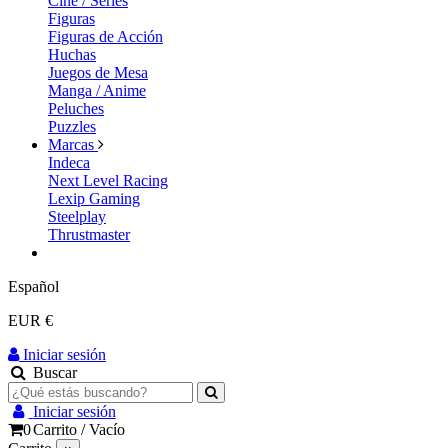
Cine / Series
Figuras
Figuras de Acción
Huchas
Juegos de Mesa
Manga / Anime
Peluches
Puzzles
Marcas
Indeca
Next Level Racing
Lexip Gaming
Steelplay
Thrustmaster
Español
EUR €
Iniciar sesión
Buscar
Iniciar sesión
0
Carrito
/
Vacío