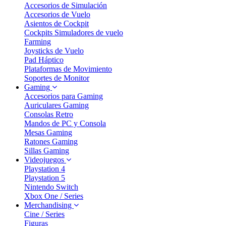
Accesorios de Simulación
Accesorios de Vuelo
Asientos de Cockpit
Cockpits Simuladores de vuelo
Farming
Joysticks de Vuelo
Pad Háptico
Plataformas de Movimiento
Soportes de Monitor
Gaming
Accesorios para Gaming
Auriculares Gaming
Consolas Retro
Mandos de PC y Consola
Mesas Gaming
Ratones Gaming
Sillas Gaming
Videojuegos
Playstation 4
Playstation 5
Nintendo Switch
Xbox One / Series
Merchandising
Cine / Series
Figuras