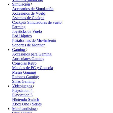
Simulación
Accesorios de Simulación
Accesorios de Vuelo
Asientos de Cockpit
Cockpits Simuladores de vuelo
Farming
Joysticks de Vuelo
Pad Háptico
Plataformas de Movimiento
Soportes de Monitor
Gaming
Accesorios para Gaming
Auriculares Gaming
Consolas Retro
Mandos de PC y Consola
Mesas Gaming
Ratones Gaming
Sillas Gaming
Videojuegos
Playstation 4
Playstation 5
Nintendo Switch
Xbox One / Series
Merchandising